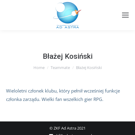
Błażej Kosiński
You are here:
Home
Teammate
Błażej Kosiński
Wieloletni członek klubu, który pełnił wcześniej funkcje
członka zarządu. Wielki fan wszelkich gier RPG.
© ZKF Ad Astra 2021