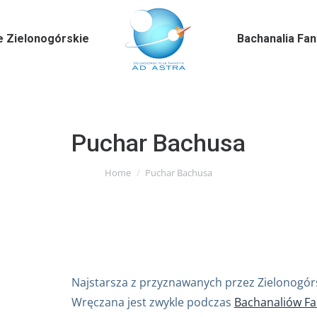
e Zielonogórskie
Bachanalia Fa
Puchar Bachusa
You are here:
Home
Puchar Bachusa
Najstarsza z przyznawanych przez Zielonogórs
Wręczana jest zwykle podczas
Bachanaliów Fa