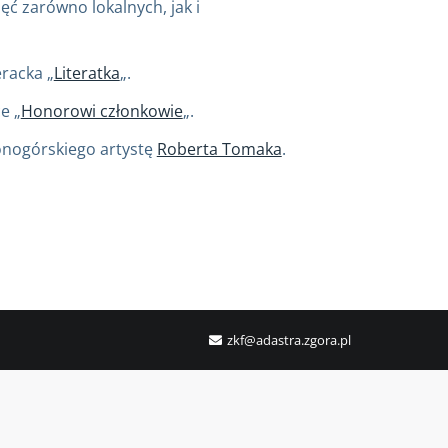
ęć zarówno lokalnych, jak i
racka „
Literatka
„.
e „
Honorowi członkowie
„.
onogórskiego artystę
Roberta Tomaka
.
zkf@adastra.zgora.pl