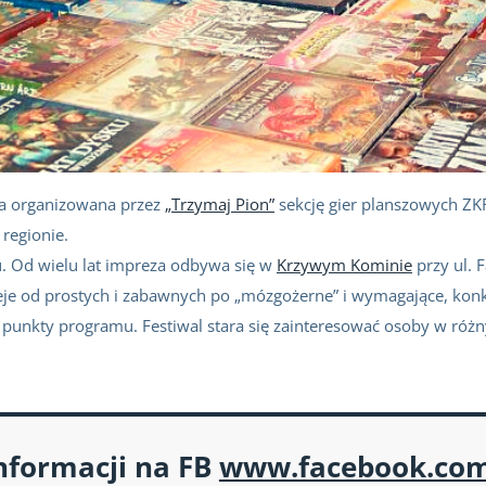
za organizowana przez
„Trzymaj Pion”
sekcję gier planszowych ZKF
regionie.
u. Od wielu lat impreza odbywa się w
Krzywym Kominie
przy ul. 
eje od prostych i zabawnych po „mózgożerne” i wymagające, konk
unkty programu. Festiwal stara się zainteresować osoby w różny
nformacji na FB
www.facebook.com