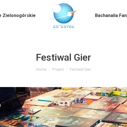
e Zielonogórskie
Bachanalia Fa
Festiwal Gier
You are here:
Home
Project
Festiwal Gier