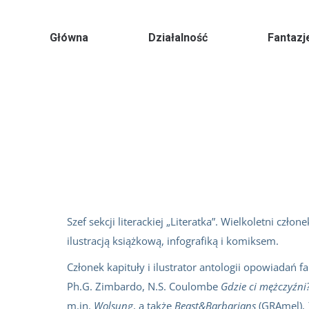
Główna
Działalność
Fantazj
Szef sekcji literackiej „Literatka”. Wielkoletni cz
ilustracją książkową, infografiką i komiksem.
Członek kapituły i ilustrator antologii opowiadań f
Ph.G. Zimbardo, N.S. Coulombe
Gdzie ci mężczyźni
m.in.
Wolsung
, a także
Beast&Barbarians
(GRAmel),