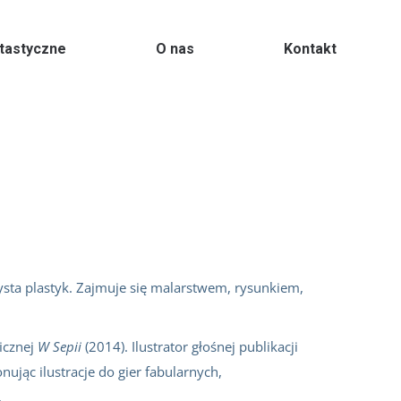
ntastyczne
O nas
Kontakt
rtysta plastyk. Zajmuje się malarstwem, rysunkiem,
ficznej
W Sepii
(2014). Ilustrator głośnej publikacji
jąc ilustracje do gier fabularnych,
.