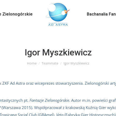
e Zielonogórskie
Bachanalia Fa
Igor Myszkiewicz
You are here:
Home
Teammate
Igor Myszkiewicz
łonek ZKF Ad Astra oraz wiceprezes stowarzyszenia. Zielonogórski a
antastycznych pt.
Fantazje Zielonogórskie
. Autor m.in. powieści gra
?
(Warszawa 2015). Współpracował z krakowską Kuźnią Gier wykonu
Tropicana Social Club
(GRAmel),
Veto
(Fabryka Gier Historycznych)