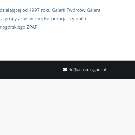
 działającej od 1997 roku Galerii Twórców Galera
ca grupy artystycznej Korporacja Trylobit i
onogórskiego ZPAP.
zkf@adastra.zgora.pl