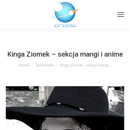
Kinga Ziomek – sekcja mangi i anime
You are here:
Home
Teammate
Kinga Ziomek – sekcja mangi…