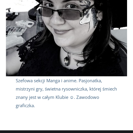
Szefowa sekcji Manga i anime. Pasjonatka,
mistrzyni gry, świetna rysowniczka, której śmiech
znany jest w całym Klubie ☺. Zawodowo
graficzka.