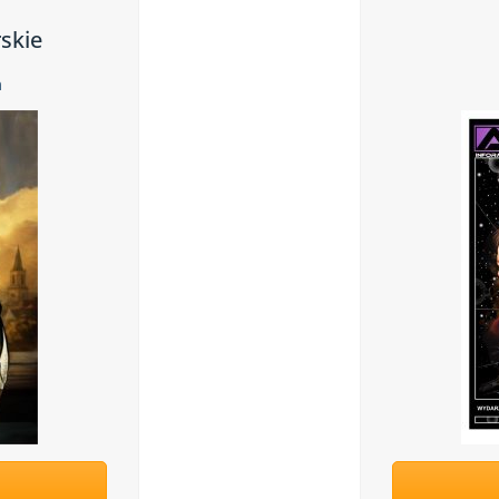
rskie
ń