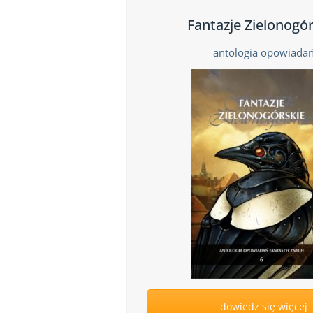
Fantazje Zielonogó
antologia opowiada
dowiedz się więcej