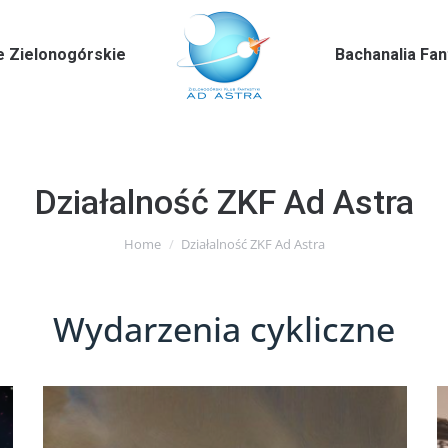
e Zielonogórskie
Bachanalia Fa
Działalność ZKF Ad Astra
You are here:
Home
Działalność ZKF Ad Astra
Wydarzenia cykliczne