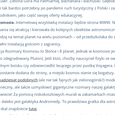
 Luwr. Zielona Góra ma Palmiarnię, Bachanalia i Bachusiki. Głęb
ie tak bardzo potrzebny po pandemii ruch turystyczny z Polski i 
dnikiem, jako część swojej oferty edukacyjnej.
osmosie.
Internetową wizytówką instalacji będzie strona WWW. N
nia się atrakcją i kierowała do kolejnych obiektów astronomicz
iedzą na temat planet na wielu poziomach – od przedszkolaka d
ełni instalacją gościom z zagranicy.
acja Rozmiary Kosmosu to Słońce i 8 planet. Jednak w kosmosie jes
zdegradowany Pluton). Jeśli ktoś, choćby nauczyciel fizyki ze swo
ym boisku czy odzwierciedlić lecącego przez pustkę Voyagera. I 
m zostanie dodana do strony, a miejski kosmos stanie się bogatszy.
lkadziesiąt podobnych
(ale nie tak fajnych jak zielonogórski!) mo
Słoneczny, ale także uzmysłowić gigantyczne rozmiary naszej galakt
a świecie! Za pomocą niskokosztowych murali w zakamarkach mias
 jak daleko jest galaktyka Andromedy. To prawdziwa gratka dla a
 skal znajdziecie
tutaj
.