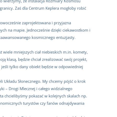
oko wierzymy, że instalacja Rozmiary Kosmosu
zagranicy. Zaś dla Centrum Keplera mogłoby robić
owocześnie zaprojektowana i przyjazna
nych na mapie. Jednocześnie dzięki ciekawostkom i
o zaawansowanego kosmicznego entuzjasty.
t wiele mniejszych ciał niebieskich m.in. komety,
ją klasą, będzie chciał zrealizować swój projekt,
jeśli tylko dany obiekt będzie w odpowiedniej
deli Układu Słonecznego. My chcemy pójść o krok
yki – Drogi Mlecznej i całego widzialnego
ta chcielibyśmy pokazać w kolejnych skalach np.
stronomicznych turystów czy fanów odnajdywania