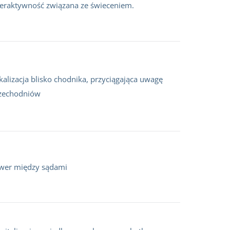
teraktywność związana ze świeceniem.
kalizacja blisko chodnika, przyciągająca uwagę
zechodniów
wer między sądami