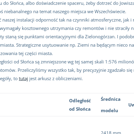
u do Słońca, albo doświadczenie spaceru, żeby dotrzeć do Jowisza
oś niebanalnego na temat naszego miejsca we Wszechświecie.
aszej instalacji odporność tak na czynniki atmosferyczne, jak 
ą wymagały kosztownego utrzymania czy remontów i nie straciły na
ty staną się punktami orientacyjnymi dla Zielonogórzan. I podobn
miasta. Strategiczne usytuowanie np. Ziemi na będącym nieco n
izowania tej części miasta.
egłości od Słońca są zmniejszone wg tej samej skali 1:576 milionów
 atomów. Przeliczyliśmy wszystko tak, by precyzyjnie zgadzało si
zegóły, to
tutaj
jest arkusz z obliczeniami.
Średnica
Odległość
Uw
od Słońca
modelu
2418 mm