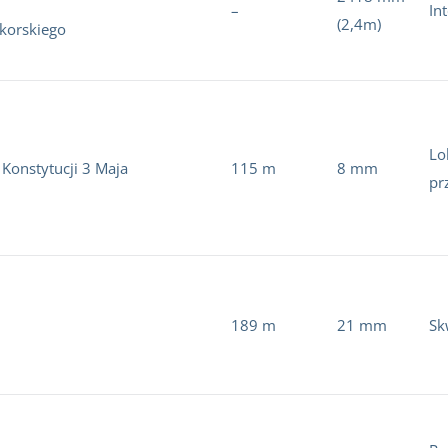
–
In
(2,4m)
ikorskiego
Lo
 Konstytucji 3 Maja
115 m
8 mm
pr
189 m
21 mm
Sk