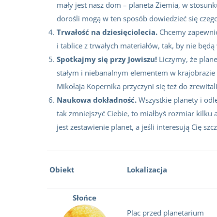
mały jest nasz dom – planeta Ziemia, w stosunk
dorośli mogą w ten sposób dowiedzieć się czeg
Trwałość na dziesięciolecia.
Chcemy zapewnić n
i tablice z trwałych materiałów, tak, by nie będ
Spotkajmy się przy Jowiszu!
Liczymy, że plane
stałym i niebanalnym elementem w krajobrazie 
Mikołaja Kopernika przyczyni się też do zrewital
Naukowa dokładność.
Wszystkie planety i odl
tak zmniejszyć Ciebie, to miałbyś rozmiar kilku
jest zestawienie planet, a jeśli interesują Cię szc
Obiekt
Lokalizacja
Słońce
Plac przed planetarium