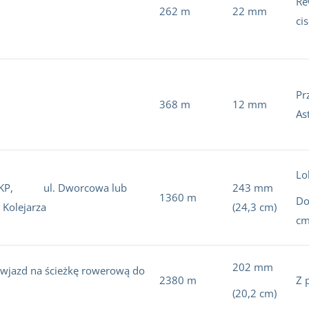
Re
262 m
22 mm
ci
Pr
368 m
12 mm
As
Lo
c PKP, ul. Dworcowa lub
243 mm
1360 m
Do
 Kolejarza
(24,3 cm)
cm
202 mm
 wjazd na ścieżkę rowerową do
2380 m
Z 
(20,2 cm)