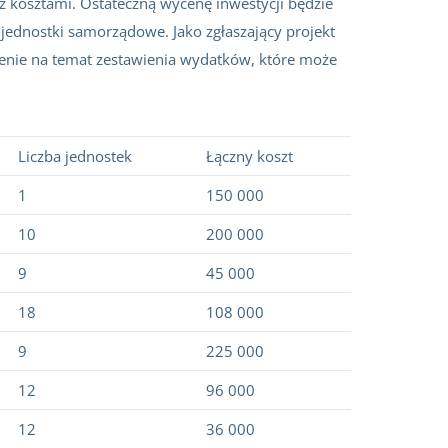
o z kosztami. Ostateczną wycenę inwestycji będzie
jednostki samorządowe. Jako zgłaszający projekt
żenie na temat zestawienia wydatków, które może
Liczba jednostek
Łączny koszt
1
150 000
10
200 000
9
45 000
18
108 000
9
225 000
12
96 000
12
36 000