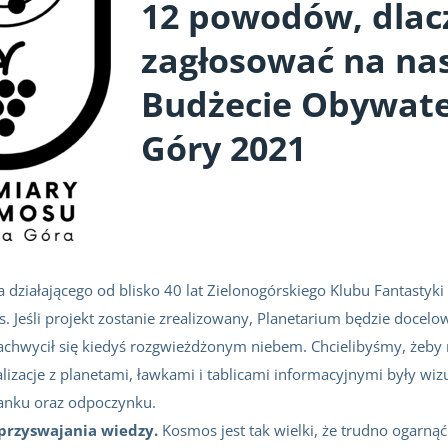
12 powodów, dlac
zagłosować na nas
Budżecie Obywate
Góry 2021
wa działającego od blisko 40 lat Zielonogórskiego Klubu Fantastyk
. Jeśli projekt zostanie zrealizowany, Planetarium będzie docelo
achwycił się kiedyś rozgwieżdżonym niebem. Chcielibyśmy, żeby n
izacje z planetami, ławkami i tablicami informacyjnymi były wizu
tanku oraz odpoczynku.
 przyswajania wiedzy.
Kosmos jest tak wielki, że trudno ogarn