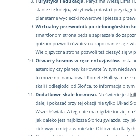
Turystyka i edukacja.
Paryż ma Wieżę Eiffla i
stanie się kolejną wizytówką miasta i przyciągn
planetarne wycieczki rowerowe i piesze z przewo
Wirtualny przewodnik po zielonogórskim k
smartfonom strona będzie zapraszała do zapozna
quizom pozwoli również na zapoznanie się z w
Wielojęzyczna strona pozwoli też cieszyć się w p
Otwarty kosmos w ręce entuzjastów.
Instal
asteroidy czy planety karłowate (w tym niedawno 
to może np. namalować Kometę Halleya na szkoln
skali i odległości od Słońca, to informacja o ty
Dodatkowe skale kosmosu.
Na świecie jest
ki
dalej i pokazać przy tej okazji nie tylko Układ 
Wszechświata. A tego nie ma nigdzie indziej n
jak daleko jest najbliższa Słońcu gwiazda, czy
ciekawych miejsc w mieście. Obliczenia dla tych