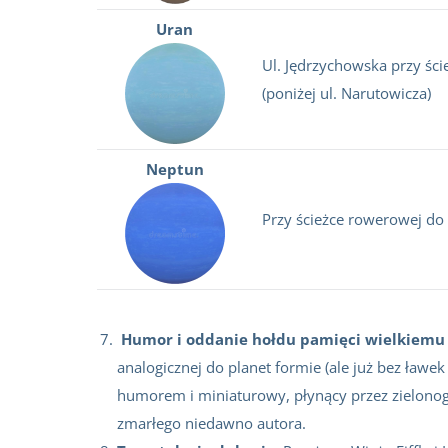
Uran
Ul. Jędrzychowska przy śc
(poniżej ul. Narutowicza)
Neptun
Przy ścieżce rowerowej do
Humor i oddanie hołdu pamięci wielkiemu 
analogicznej do planet formie (ale już bez ławek
humorem i miniaturowy, płynący przez zielonogó
zmarłego niedawno autora.