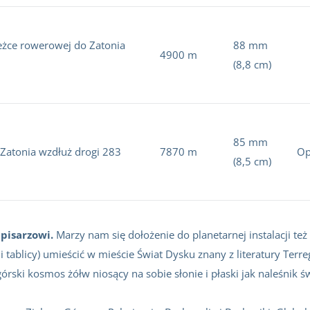
ieżce rowerowej do Zatonia
88 mm
4900 m
(8,8 cm)
85 mm
 Zatonia wzdłuż drogi 283
7870 m
Op
(8,5 cm)
pisarzowi.
Marzy nam się dołożenie do planetarnej instalacji t
 i tablicy) umieścić w mieście Świat Dysku znany z literatury Terre
rski kosmos żółw niosący na sobie słonie i płaski jak naleśnik 