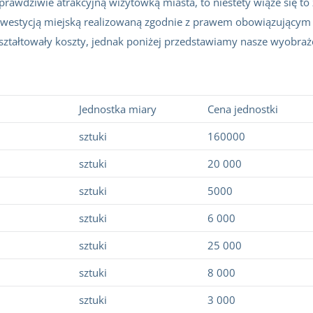
ć prawdziwie atrakcyjną wizytówką miasta, to niestety wiąże się t
 inwestycją miejską realizowaną zgodnie z prawem obowiązującym 
 kształtowały koszty, jednak poniżej przedstawiamy nasze wyobra
Jednostka miary
Cena jednostki
sztuki
160000
sztuki
20 000
sztuki
5000
sztuki
6 000
sztuki
25 000
sztuki
8 000
sztuki
3 000