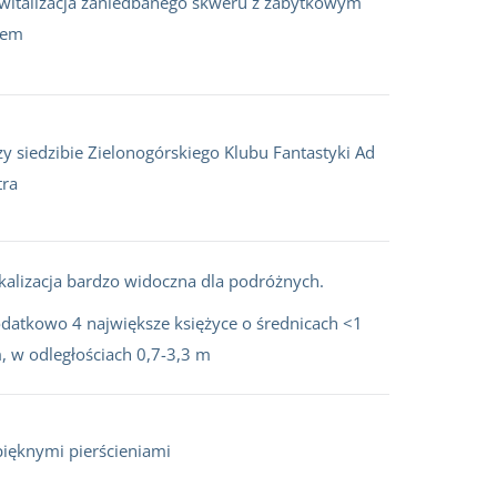
witalizacja zaniedbanego skweru z zabytkowym
sem
zy siedzibie Zielonogórskiego Klubu Fantastyki Ad
tra
kalizacja bardzo widoczna dla podróżnych.
datkowo 4 największe księżyce o średnicach <1
, w odległościach 0,7-3,3 m
pięknymi pierścieniami