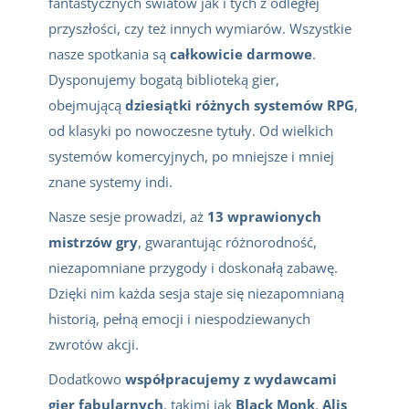
fantastycznych światów jak i tych z odległej
przyszłości, czy też innych wymiarów. Wszystkie
nasze spotkania są
całkowicie darmowe
.
Dysponujemy bogatą biblioteką gier,
obejmującą
dziesiątki różnych systemów RPG
,
od klasyki po nowoczesne tytuły. Od wielkich
systemów komercyjnych, po mniejsze i mniej
znane systemy indi.
Nasze sesje prowadzi, aż
13 wprawionych
mistrzów gry
, gwarantując różnorodność,
niezapomniane przygody i doskonałą zabawę.
Dzięki nim każda sesja staje się niezapomnianą
historią, pełną emocji i niespodziewanych
zwrotów akcji.
Dodatkowo
współpracujemy z wydawcami
gier fabularnych
, takimi jak
Black Monk
,
Alis