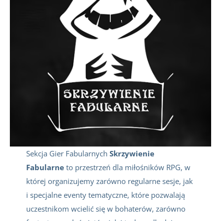
Sekcja Gier Fabularnych
Skrzywienie
Fabularne
to przestrzeń dla miłośników RPG, w
której organizujemy zarówno regularne sesje, jak
i specjalne eventy tematyczne, które pozwalają
uczestnikom wcielić się w bohaterów, zarówno